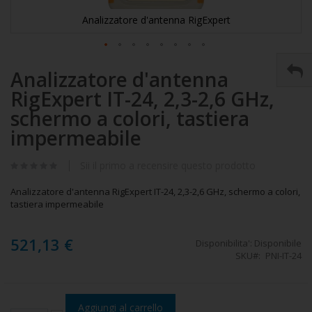
Analizzatore d'antenna RigExpert
Vai
Analizzatore d'antenna
all'inizio
della
RigExpert IT-24, 2,3-2,6 GHz,
galleria
di
schermo a colori, tastiera
immagini
impermeabile
Sii il primo a recensire questo prodotto
Analizzatore d'antenna RigExpert IT-24, 2,3-2,6 GHz, schermo a colori,
tastiera impermeabile
521,13 €
Disponibilita':
Disponibile
SKU
PNI-IT-24
Aggiungi al carrello