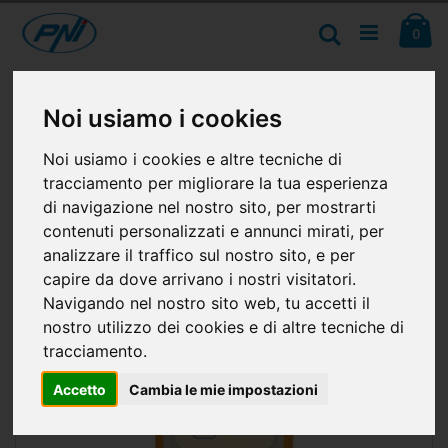
Salta
Ca
al
Cerca
ele
0
contenuto
Vai
alla
Noi usiamo i cookies
fine
della
galleria
Noi usiamo i cookies e altre tecniche di
di
tracciamento per migliorare la tua esperienza
immagini
di navigazione nel nostro sito, per mostrarti
contenuti personalizzati e annunci mirati, per
analizzare il traffico sul nostro sito, e per
capire da dove arrivano i nostri visitatori.
Navigando nel nostro sito web, tu accetti il
nostro utilizzo dei cookies e di altre tecniche di
tracciamento.
Accetto
Cambia le mie impostazioni