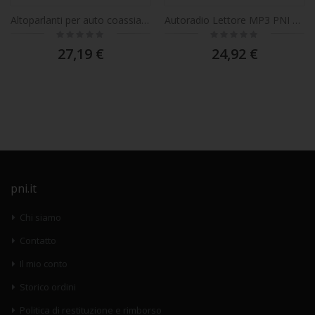
Altoparlanti per auto coassiali PNI HiFi650, 120W, 16,5 cm, 3 vie, griglia inclusa set 2 pezzi
Autoradio Lettore MP3 PNI Clementine 8440, 4x45w, 12V, 1 DIN, con SD, USB, AUX, RCA
Rating:
Rating:
0%
0%
27,19 €
24,92 €
pni.it
Chi siamo
Contatto
Il mio conto
Storico ordini
Politica di restituzione e rimborso