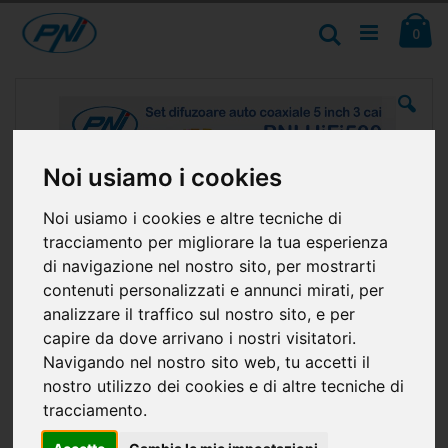
Salta
Ca
al
Cerca
ele
0
contenuto
Vai
alla
fine
della
galleria
Noi usiamo i cookies
di
immagini
Noi usiamo i cookies e altre tecniche di
tracciamento per migliorare la tua esperienza
di navigazione nel nostro sito, per mostrarti
contenuti personalizzati e annunci mirati, per
analizzare il traffico sul nostro sito, e per
capire da dove arrivano i nostri visitatori.
Navigando nel nostro sito web, tu accetti il
nostro utilizzo dei cookies e di altre tecniche di
tracciamento.