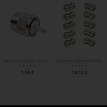
Spina PNI PL259 per cavo RG58 codice T292.02
Pacchetto adattatore PNI PL-258 (femmina PL-femmina PL), 10 pezzi
Rating:
Rating:
0%
0%
1,58 €
18,12 €