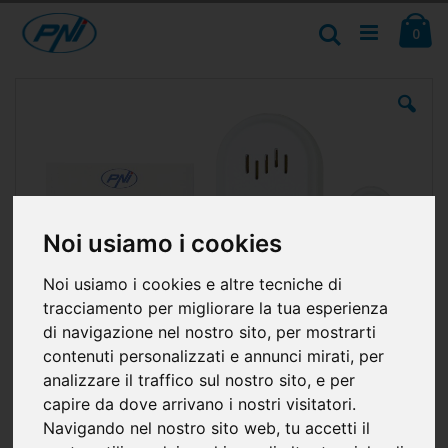
Salta
Ca
al
Cerca
ele
0
contenuto
Vai
alla
fine
della
galleria
di
immagini
Noi usiamo i cookies
Noi usiamo i cookies e altre tecniche di
tracciamento per migliorare la tua esperienza
di navigazione nel nostro sito, per mostrarti
contenuti personalizzati e annunci mirati, per
analizzare il traffico sul nostro sito, e per
capire da dove arrivano i nostri visitatori.
Navigando nel nostro sito web, tu accetti il