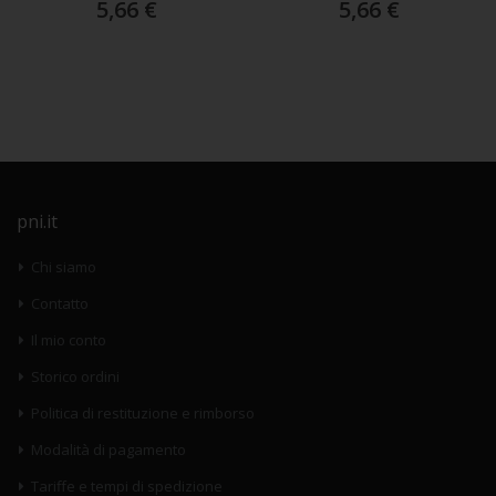
5,66 €
5,66 €
pni.it
Chi siamo
Contatto
Il mio conto
Storico ordini
Politica di restituzione e rimborso
Modalità di pagamento
Tariffe e tempi di spedizione